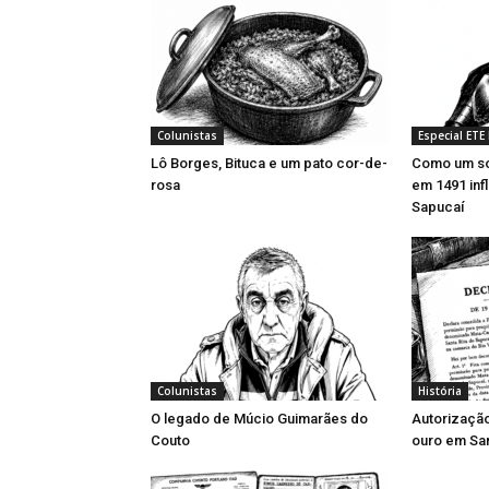
Colunistas
Especial ETE
Lô Borges, Bituca e um pato cor-de-
Como um so
rosa
em 1491 inf
Sapucaí
Colunistas
História
O legado de Múcio Guimarães do
Autorizaçã
Couto
ouro em San