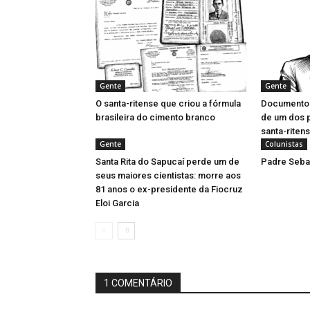
Gente
Gente
O santa-ritense que criou a fórmula
Documentos 
brasileira do cimento branco
de um dos 
santa-riten
Gente
Colunistas
Santa Rita do Sapucaí perde um de
Padre Sebas
seus maiores cientistas: morre aos
81 anos o ex-presidente da Fiocruz
Eloi Garcia
1 COMENTÁRIO