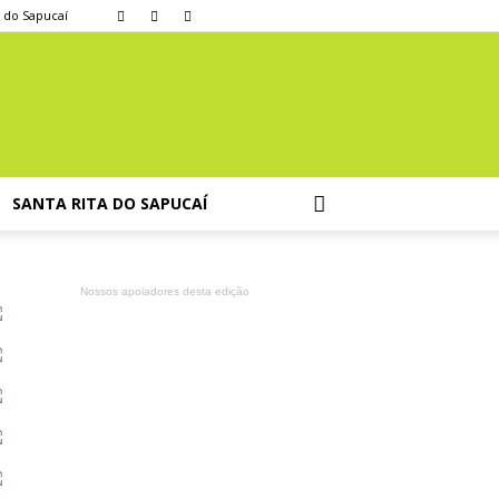
a do Sapucaí
SANTA RITA DO SAPUCAÍ
Nossos apoiadores desta edição