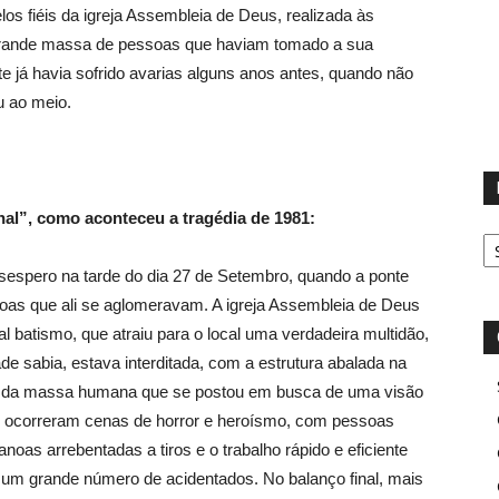
os fiéis da igreja Assembleia de Deus, realizada às
 grande massa de pessoas que haviam tomado a sua
nte já havia sofrido avarias alguns anos antes, quando não
u ao meio.
rnal”, como aconteceu a tragédia de 1981:
D
espero na tarde do dia 27 de Setembro, quando a ponte
oas que ali se aglomeravam. A igreja Assembleia de Deus
l batismo, que atraiu para o local uma verdadeira multidão,
ade sabia, estava interditada, com a estrutura abalada na
so da massa humana que se postou em busca de uma visão
 ocorreram cenas de horror e heroísmo, com pessoas
oas arrebentadas a tiros e o trabalho rápido e eficiente
s um grande número de acidentados. No balanço final, mais