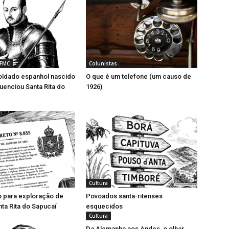
 FMC
Colunistas
ldado espanhol nascido
O que é um telefone (um causo de
luenciou Santa Rita do
1926)
Cultura
o para exploração de
Povoados santa-ritenses
ta Rita do Sapucaí
esquecidos
Cultura
Da Alemanha aos Andes, o olhar