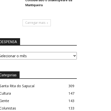
considerado o Shakespeare da
Mantiqueira
Carregar mais
DESPENSA
ESPENSA
Categorias
Santa Rita do Sapucaí
309
Cultura
147
Gente
143
Colunistas
133