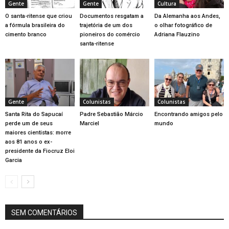
Gente
Gente
Cultura
O santa-ritense que criou
Documentos resgatam a
Da Alemanha aos Andes,
a fórmula brasileira do
trajetória de um dos
o olhar fotográfico de
cimento branco
pioneiros do comércio
Adriana Flauzino
santa-ritense
Gente
Colunistas
Colunistas
Santa Rita do Sapucaí
Padre Sebastião Márcio
Encontrando amigos pelo
perde um de seus
Marciel
mundo
maiores cientistas: morre
aos 81 anos o ex-
presidente da Fiocruz Eloi
Garcia
SEM COMENTÁRIOS