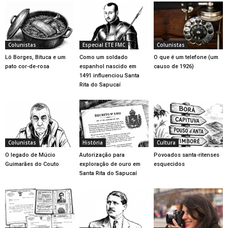
Colunistas
Especial ETE FMC
Colunistas
Lô Borges, Bituca e um
Como um soldado
O que é um telefone (um
pato cor-de-rosa
espanhol nascido em
causo de 1926)
1491 influenciou Santa
Rita do Sapucaí
Colunistas
História
Cultura
O legado de Múcio
Autorização para
Povoados santa-ritenses
Guimarães do Couto
exploração de ouro em
esquecidos
Santa Rita do Sapucaí