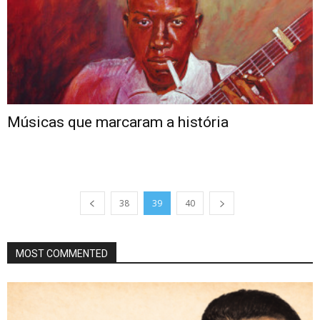
Músicas que marcaram a história
38
39
40
MOST COMMENTED