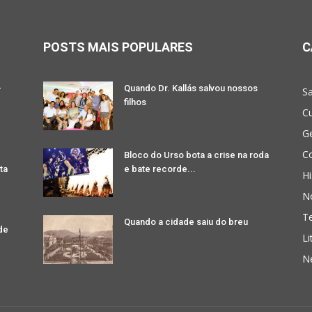
POSTS MAIS POPULARES
C
-
Quando Dr. Kallás salvou nossos
Sa
filhos
Cu
G
Co
Bloco do Urso bota a crise na roda
ta
e bate recorde...
Hi
No
T
Quando a cidade saiu do breu
de
Li
N