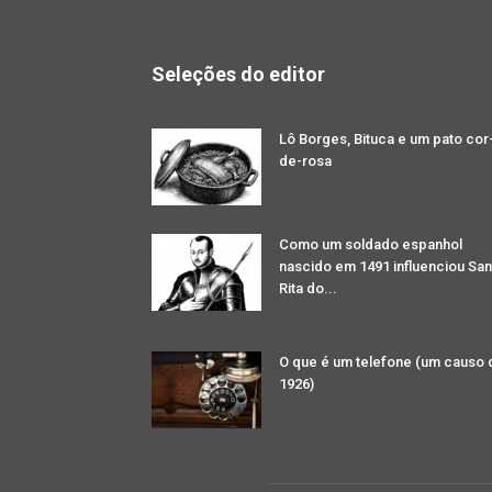
Seleções do editor
Lô Borges, Bituca e um pato cor
de-rosa
Como um soldado espanhol
nascido em 1491 influenciou San
Rita do...
O que é um telefone (um causo 
1926)