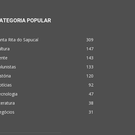
ATEGORIA POPULAR
nta Rita do Sapucaí
309
ltura
147
ente
143
lunistas
133
stória
120
tícias
92
ecnologia
47
teratura
38
egócios
31