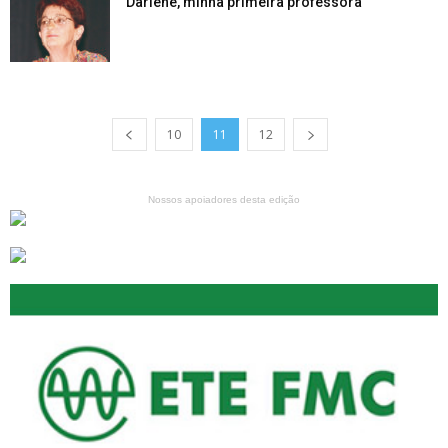
Darlene, minha primeira professora
10
11
12
Nossos apoiadores desta edição