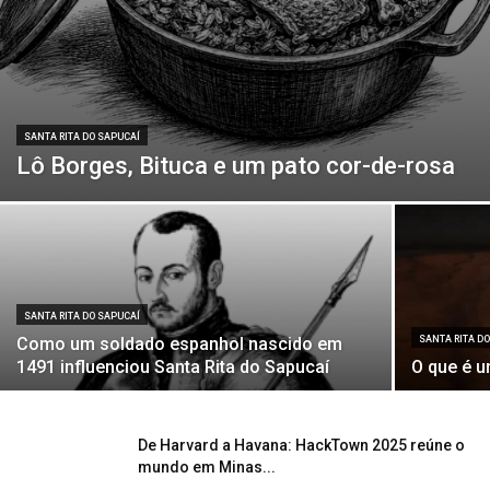
SANTA RITA DO SAPUCAÍ
Lô Borges, Bituca e um pato cor-de-rosa
SANTA RITA DO SAPUCAÍ
Como um soldado espanhol nascido em
SANTA RITA D
1491 influenciou Santa Rita do Sapucaí
O que é u
De Harvard a Havana: HackTown 2025 reúne o
mundo em Minas...