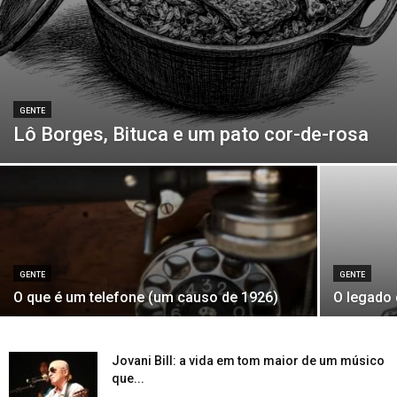
GENTE
Lô Borges, Bituca e um pato cor-de-rosa
GENTE
GENTE
O que é um telefone (um causo de 1926)
O legado
Jovani Bill: a vida em tom maior de um músico
que...