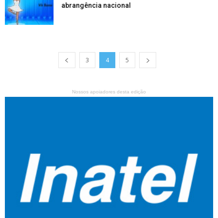
abrangência nacional
3
4
5
Nossos apoiadores desta edição